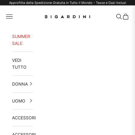
Vai al contenuto
Approfitta della Spedizione Gratuita in Tutto il Mondo - Tasse e Dazi Inclusi
Bigardini
Menù
Cerca
Carrel
SUMMER
SALE
VEDI
TUTTO
DONNA
UOMO
ACCESSORI
ACCESSORI