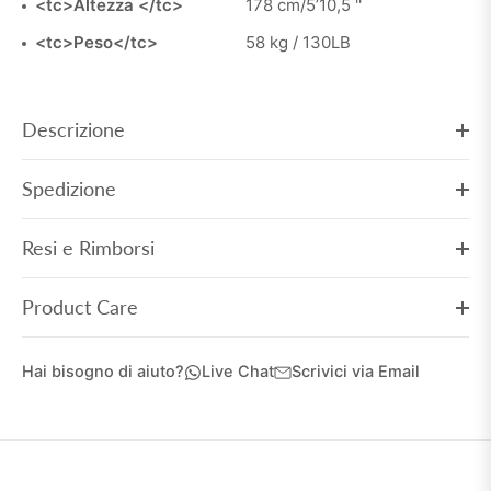
<tc>Altezza </tc>
178 cm/5’10,5 ''
<tc>Peso</tc>
58 kg / 130LB
Descrizione
Spedizione
Resi e Rimborsi
Product Care
Hai bisogno di aiuto?
Live Chat
Scrivici via Email