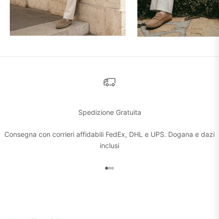
Spedizione Gratuita
Consegna con corrieri affidabili FedEx, DHL e UPS. Dogana e dazi
inclusi
Vai all'articolo 1
Vai all'articolo 2
Vai all'articolo 3