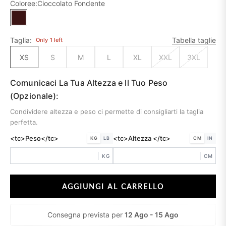
Coloree:
Cioccolato Fondente
Cioccolato Fondente
Taglia:
Tabella taglie
Only
1
left
XS
S
M
L
XL
XXL
3XL
Comunicaci La Tua Altezza e Il Tuo Peso
(Opzionale):
Condividere altezza e peso ci permette di consigliarti la taglia
perfetta.
<tc>Peso</tc>
<tc>Altezza </tc>
KG
LB
CM
IN
KG
CM
AGGIUNGI AL CARRELLO
Consegna prevista per
12 Ago - 15 Ago