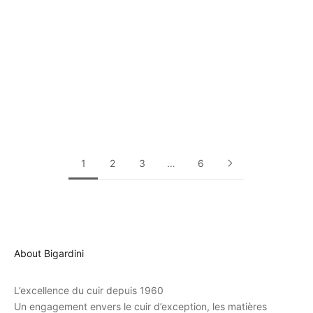
Loris Black Mens Reversible
Aless Oversize Blazer Jacket
Leather Jacket
Lambskin
Lambskin
Prix de vente
1,190 EUR
Prix de vente
595 EUR
1
2
3
…
6
About Bigardini
L’excellence du cuir depuis 1960
Un engagement envers le cuir d’exception, les matières