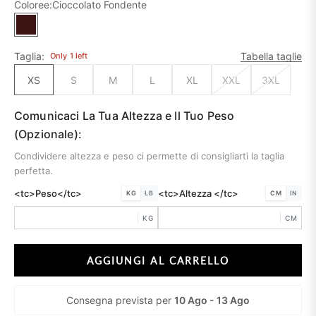
Coloree:
Cioccolato Fondente
Cioccolato Fondente
Taglia:
Tabella taglie
Only
1
left
XS
S
M
L
XL
XXL
3XL
Comunicaci La Tua Altezza e Il Tuo Peso
(Opzionale):
Condividere altezza e peso ci permette di consigliarti la taglia
perfetta.
<tc>Peso</tc>
<tc>Altezza </tc>
KG
LB
CM
IN
KG
CM
AGGIUNGI AL CARRELLO
Consegna prevista per
10 Ago - 13 Ago