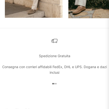
Spedizione Gratuita
Consegna con corrieri affidabili FedEx, DHL e UPS. Dogana e dazi
inclusi
Vai all'articolo 1
Vai all'articolo 2
Vai all'articolo 3