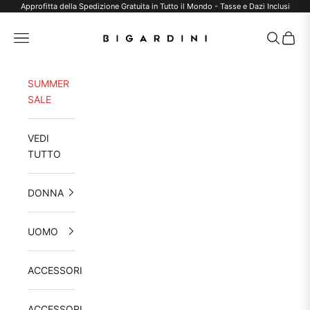
Vai al contenuto
Approfitta della Spedizione Gratuita in Tutto il Mondo - Tasse e Dazi Inclusi
Bigardini
Menù
Cerca
Carrel
SUMMER
SALE
VEDI
TUTTO
DONNA
UOMO
ACCESSORI
ACCESSORI