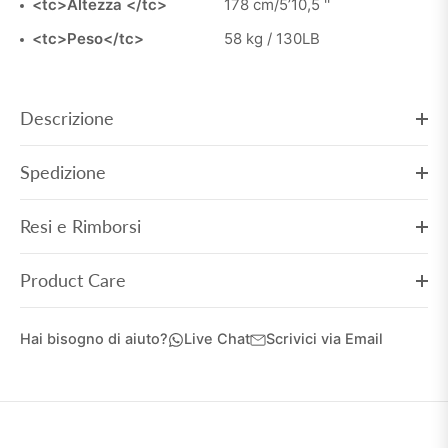
<tc>Altezza </tc>
178 cm/5’10,5 ''
<tc>Peso</tc>
58 kg / 130LB
Descrizione
Spedizione
Resi e Rimborsi
Product Care
Hai bisogno di aiuto?
Live Chat
Scrivici via Email