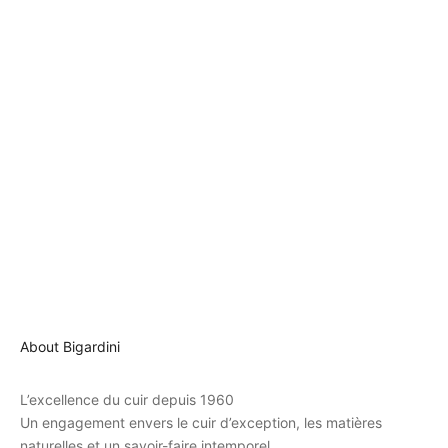
Gants en shearling pour femme
Gants en shearling pour femme
Gisella - Anthracite
Gisella - Khaki
Shearling Sheepskin
Shearling Sheepskin
Prix de vente
Prix de vente
159 EUR
159 EUR
About Bigardini
L’excellence du cuir depuis 1960
Un engagement envers le cuir d’exception, les matières
naturelles et un savoir-faire intemporel.